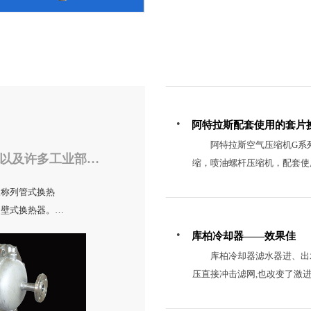
阿特拉斯配套使用的套片
阿特拉斯空气压缩机G系列
管壳式换热器 是化工.石油.动力.食品以及许多工业部门的通用设备
缩，喷油螺杆压缩机，配套使
片式换热器在空调、制冷、化
er)又称列管式换热
节省能源，常在平直翅片表面
间壁式换热器。这
热，主要有平直翅片、开缝翅
材料（主要是金属
等。目前，国内炼油、化工、
库柏冷却器——效果佳
*广的类型。管
**、紧凑的方向发展。多年
库柏冷却器滤水器进、出水
热器、U型管式
片式或双金属轧片式，相对于
压直接冲击滤网,也改变了激
工、石油、动
管外流体流通阻力较大，但其
时需对几个过滤室逐个清洁,
产中占有重要地
换热效果有较大提升，所以套
*大**进步水流的过流面积