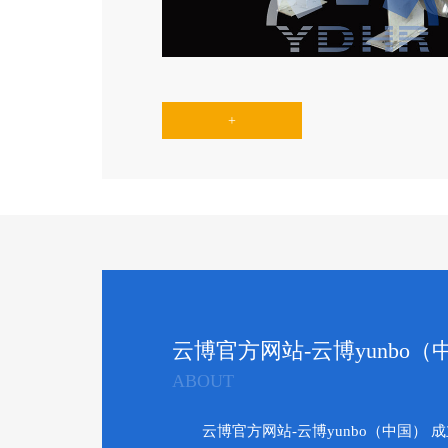
位。管壳式换热器的优点：1.传热系数高2.机构紧凑
易泄漏5.安装方便6.质量可靠
+
云博官方网站-云博yunbo（
ABOUT
云博官方网站-云博yunbo（中国） 成