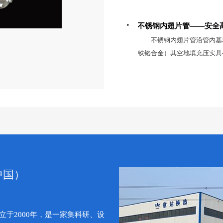
3.不易污垢4.不
型，越来越多的被用在空冷器
发生卡、堵、塞景象,大大延长
压成形，网芯能接受150kP
不锈钢内翅片管——安全
命长、耐腐蚀、不生锈、外
不锈钢内翅片管沿管内基地
器在以后的应用中在以后的生
铁铬合金）其空地填充压实具
滤水器，当水中杂质经过网芯
口两端用硅胶或陶瓷密封，这
在网芯上，当聚积到一定数量
上海旭电子余热回收器金属模
值。滤网精度直径不一样压差不
是以金属管为外壳。根据电热
柄指向每一个凹部固定，直至
要，杭州制氧机冷却器电热管
结。
造、法兰、温控或平安丝等
金属管中放入电热元件，清江
有良好耐热性、导热性和绝缘
而成。具有构造简略，机械强
洁、运用寿命长等特色。广泛
中国）
碱槽、易熔金属熔化炉、空气
设备。沿管内基地轴向均布螺
立于2000年，是一家集科研、设