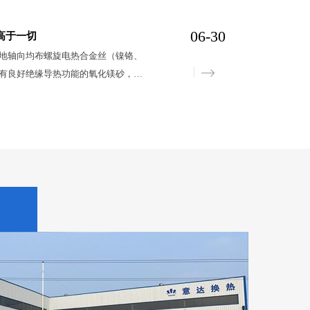
等气液换热的场合。
了滤网。选用2-8mm不锈钢板全体冲
06-30
a差压，而不变形、不损坏。具有作业寿
高于一切
表光洁、不结垢的特性。 库柏冷却
轴向均布螺旋电热合金丝（镍铬、
活中很受欢迎，水由下部进水口进入
有良好绝缘导热功能的氧化镁砂，管
时，因为体积大于网芯孔，而衩截留
种金属铠装电热元件能够加热空气，
时，即形成进出水口发生一定压差
具和各种液体。不锈钢单头电加热管
一样。每10秒--30秒滚动一格，手
管的不一样运用状态、平安及设备需
旋转一圈，封闭排污阀，手动排污完
还会包括封口构造、端子有些的构
其它构造。 不锈钢单头电加热管是
石化油冷却器并在空地有些紧密填充
性的结晶氧化镁粉，经其它技术处理
度高、热效率高、平安可靠、设备简
适用于各种硝石槽、水槽、油槽、酸
加热炉、干燥炉、干燥箱、热压模等
旋电热合金丝。