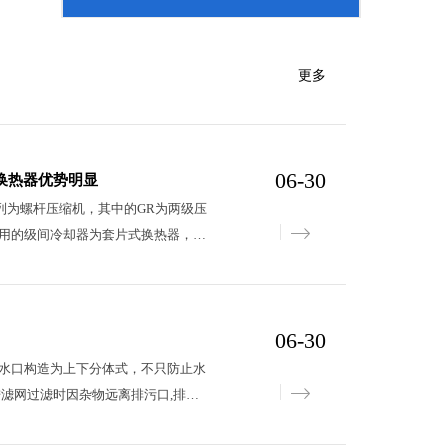
更多
06-30
换热器优势明显
为螺杆压缩机，其中的GR为两级压
用的级间冷却器为套片式换热器，套
工等工业领域有着广泛的应用。为了
开设槽缝或采用波纹型板以强化传
片、三角形波纹翅片和正弦波纹翅片
06-30
电力等行业所使用的空冷器正朝着
以来，这些行业所采用的空冷器多为绕
口构造为上下分体式，不只防止水
传统的绕片式及轧片式，套片式虽然
进滤网过滤时因杂物远离排污口,排污
结构紧凑，机械震动轻，气流均匀，
往往会形成卡堵景象。网板原料及构造
片式已经渐渐的淘汰传统的翅片类
，有用削减滤网水阻，确保运转牢靠不