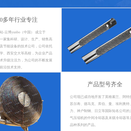
20多年行业专注
-云博yunbo（中国） 成立于
，是一家集科研、设计、生产、销售高
及节能设备的技术公司，公司依托
学、西安交大等高校，为企业产品
术升级注活力，为公司的不断发展
前沿技术支持。
产品型号齐全
公司现已成功地开发了英格索兰、阿特
苏尔寿、德马克、库伯、曼、埃利奥特
力、神户制钢、日立等国际知名公司的
气压缩机的中间冷却器及末级冷却器等
品种系列的产品。