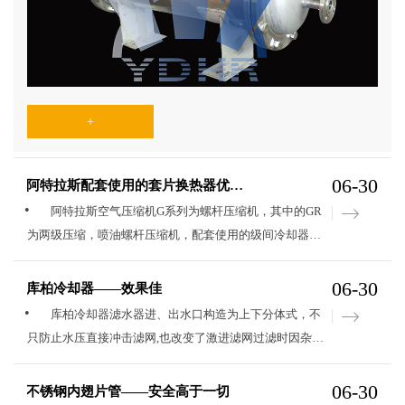
品及其它许多工业部门的通用设备，在生产中占有重要地位。管壳
式换热器的优点：1.传热系数高2.机构紧凑3.不易污垢4.不易泄漏5.
安装方便6.质量可靠
+
06-30
阿特拉斯配套使用的套片换热器优势明显
阿特拉斯空气压缩机G系列为螺杆压缩机，其中的GR
为两级压缩，喷油螺杆压缩机，配套使用的级间冷却器为
套片式换热器，套片式换热器在空调、制冷、化工等工业
领域有着广泛的应用。为了节省能源，常在平直翅片表面
06-30
库柏冷却器——效果佳
开设槽缝或采用波纹型板以强化传热，主要有平直翅片、
库柏冷却器滤水器进、出水口构造为上下分体式，不
开缝翅片、三角形波纹翅片和正弦波纹翅片等。目前，国
只防止水压直接冲击滤网,也改变了激进滤网过滤时因杂物
内炼油、化工、电力等行业所使用的空冷器正朝着**、紧
远离排污口,排污时需对几个过滤室逐个清洁,往往会形成
凑的方向发展。多年以来，这些行业所采用的空冷器多为
卡堵景象。网板原料及构造*大**进步水流的过流面积，
06-30
不锈钢内翅片管——安全高于一切
绕片式或双金属轧片式，相对于传统的绕片式及轧片式，