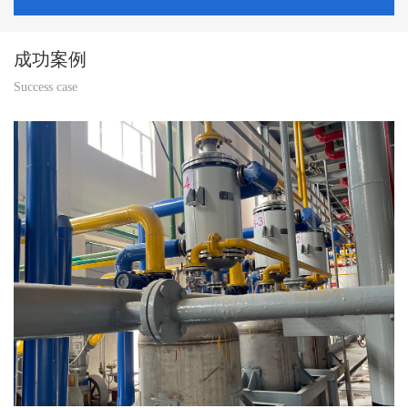
业，这些产品通过国内外众多大中型企业上机运行
验证，其各项参数均达到国外同类产品的设计与使
成功案例
用要求，受到用户的一致好评。另外，近年来企业
Success case
不断做大做强，产品从2007年开始远销亚太、北非
以及中东地区。企业产品一度曾被中国石化燕山石
化分公司、天津石化分公司、中国石油兰州分公
司、锦州分公司、上海宝钢、中钢集团、法液空、
梅塞尔气体公司等一大批中外大型企业列为产品质
量信得过单位。2005年初，公司顺利通过ISO9001国
际质量体系认证，并被省质量监督局评为“产品质量
信得过单位”。 公司总占地一万余平方米，生产
厂房两千余平方米，拥有汉川xh716加工中心三台，
CX6142数控车床四台，另还拥有各型号普通车床、
铣床、磨床、刨床、钻床等二十几台加工设备。公
司现拥有职工86人，其中工程师3人，设计研发人员
8人，本科及以上人员占36%。