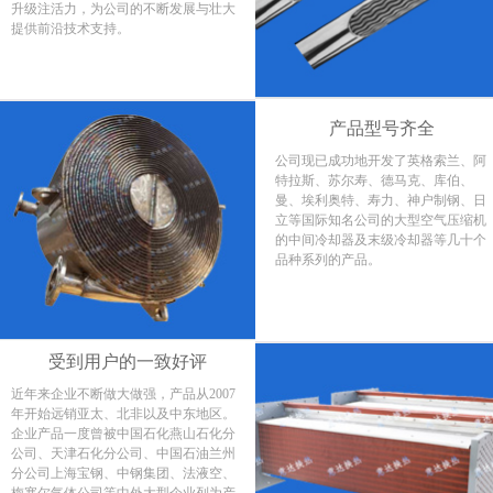
升级注活力，为公司的不断发展与壮大
提供前沿技术支持。
产品型号齐全
公司现已成功地开发了英格索兰、阿
特拉斯、苏尔寿、德马克、库伯、
曼、埃利奥特、寿力、神户制钢、日
立等国际知名公司的大型空气压缩机
的中间冷却器及末级冷却器等几十个
品种系列的产品。
受到用户的一致好评
近年来企业不断做大做强，产品从2007
年开始远销亚太、北非以及中东地区。
企业产品一度曾被中国石化燕山石化分
公司、天津石化分公司、中国石油兰州
分公司上海宝钢、中钢集团、法液空、
梅塞尔气体公司等中外大型企业列为产