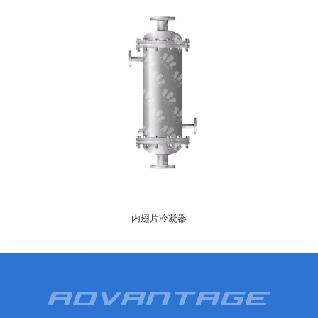
内翅片冷凝器