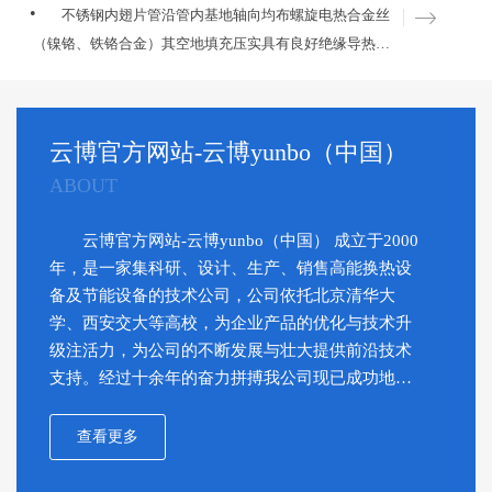
有用削减滤网水阻，确保运转牢靠不发生卡、堵、塞景象,
不锈钢内翅片管沿管内基地轴向均布螺旋电热合金丝
套片式虽然管外流体流通阻力较大，但其结构紧凑，机械
大大延长了滤网。选用2-8mm不锈钢板全体冲压成形，网
（镍铬、铁铬合金）其空地填充压实具有良好绝缘导热功
震动轻，气流均匀，换热效果有较大提升，所以套片式已
芯能接受150kPa差压，而不变形、不损坏。具有作业寿命
能的氧化镁砂，管口两端用硅胶或陶瓷密封，这种金属铠
经渐渐的淘汰传统的翅片类型，越来越多的被用在空冷器
长、耐腐蚀、不生锈、外表光洁、不结垢的特性。 库
装电热元件能够加热空气，上海旭电子余热回收器金属模
等气液换热的场合。
柏冷却器在以后的应用中在以后的生活中很受欢迎，水由
具和各种液体。不锈钢单头电加热管是以金属管为外壳。
下部进水口进入滤水器，当水中杂质经过网芯时，因为体
云博官方网站-云博yunbo（中国）
根据电热管的不一样运用状态、平安及设备需要，杭州制
积大于网芯孔，而衩截留在网芯上，当聚积到一定数量
ABOUT
氧机冷却器电热管还会包括封口构造、端子有些的构造、
时，即形成进出水口发生一定压差值。滤网精度直径不一
法兰、温控或平安丝等其它构造。 不锈钢单头电加热
样压差不一样。每10秒--30秒滚动一格，手柄指向每一个
云博官方网站-云博yunbo（中国） 成立于2000
管是金属管中放入电热元件，清江石化油冷却器并在空地
凹部固定，直至旋转一圈，封闭排污阀，手动排污完结。
年，是一家集科研、设计、生产、销售高能换热设
有些紧密填充有良好耐热性、导热性和绝缘性的结晶氧化
备及节能设备的技术公司，公司依托北京清华大
镁粉，经其它技术处理而成。具有构造简略，机械强度
学、西安交大等高校，为企业产品的优化与技术升
高、热效率高、平安可靠、设备简洁、运用寿命长等特
级注活力，为公司的不断发展与壮大提供前沿技术
色。广泛适用于各种硝石槽、水槽、油槽、酸碱槽、易熔
支持。经过十余年的奋力拼搏我公司现已成功地开
金属熔化炉、空气加热炉、干燥炉、干燥箱、热压模等设
发了阿特拉斯、德马克、曼、埃利奥特、神户制
备。沿管内基地轴向均布螺旋电热合金丝。
钢、等国际知名公司的大型空气压缩机的中间冷却
查看更多
器及末级冷却器等几十个品种系列的产品。公司行
销网络遍布多国100多个单位，以及诸多外国知名企